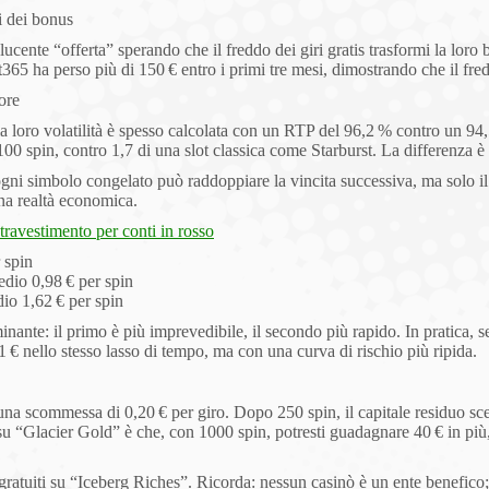
i dei bonus
lucente “offerta” sperando che il freddo dei giri gratis trasformi la loro
t365 ha perso più di 150 € entro i primi tre mesi, dimostrando che il fre
ore
la loro volatilità è spesso calcolata con un RTP del 96,2 % contro un 94
100 spin, contro 1,7 di una slot classica come Starburst. La differenza è
gni simbolo congelato può raddoppiare la vincita successiva, ma solo il 
una realtà economica.
travestimento per conti in rosso
 spin
edio 0,98 € per spin
io 1,62 € per spin
inante: il primo è più imprevedibile, il secondo più rapido. In pratica,
 € nello stesso lasso di tempo, ma con una curva di rischio più ripida.
a scommessa di 0,20 € per giro. Dopo 250 spin, il capitale residuo sce
su “Glacier Gold” è che, con 1000 spin, potresti guadagnare 40 € in più,
ratuiti su “Iceberg Riches”. Ricorda: nessun casinò è un ente benefico; i