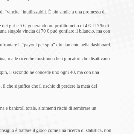
di “vincite” inutilizzabili. È più simile a una promessa di
 dei giri è 5 €, generando un profitto netto di 4 €. Il 5 % di
una singola vincita di 70 € può gonfiare il bilancio, ma con
onfrontare il “payout per spin” direttamente nella dashboard,
na, ma le ricerche mostrano che i giocatori che disattivano
0 spin, il secondo ne concede uno ogni 40, ma con una
, il che significa che il rischio di perdere la metà del
a e bankroll totale, altrimenti rischi di sembrare un
siglio è trattare il gioco come una ricerca di statistica, non