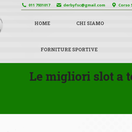
011 7931017
derbyfsc@gmail.com
Corso S
HOME
CHI SIAMO
HOME
CHI SIAMO
FORNITURE SPORTIVE
FORNITURE SPORTIVE
Le migliori slot a