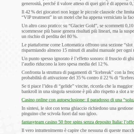
generosità, perché il valore atteso di quei giri è di appena 0
Il 42 % dei giocatori non legge le piccole clausole che limit
“VIP treatment” in un motel che ha appena verniciato la facc
Un altro caso pratico: su “Glacier Gold”, se scommetti 0,10 € p
scommesse più basse genera risultati più lineari, ma la susp
un rischio di perdita del 80 %.
Le piattaforme come Lottomatica offrono una sezione “slot gel
risparmiando almeno 15 minuti di analisi manuale per ogni n
Un punto spesso ignorato è l’effetto sonoro: il fruscio di g
l’audio riducono la loro spesa media del 12 %.
Confronta la struttura di pagamenti di “Icebreak” con la fr
probabilità di attivazione del 35 % contro il 22 % di “Icebrea
Se ti piace l’idea di “gelide” vincite, ricorda che la maggior 
bankroll in una singola sessione è più alto rispetto a slot a t
Casino online con autoesclusione: il paradosso di una “soluz
In sintesi, le slot con tema ghiaccio richiedono una gestione
pinguino che scivola fuori dal suo igloo.
fantasyteam casino 50 free spins senza deposito Italia: l’of
Il vero intrattenimento è capire che nessuna di queste macchi