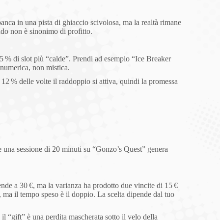
 banca in una pista di ghiaccio scivolosa, ma la realtà rimane
ddo non è sinonimo di profitto.
,5 % di slot più “calde”. Prendi ad esempio “Ice Breaker
 numerica, non mistica.
12 % delle volte il raddoppio si attiva, quindi la promessa
 se una sessione di 20 minuti su “Gonzo’s Quest” genera
nde a 30 €, ma la varianza ha prodotto due vincite di 15 €
 ma il tempo speso è il doppio. La scelta dipende dal tuo
l “gift” è una perdita mascherata sotto il velo della