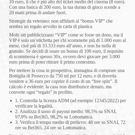
10 euro, il che è più alto del ticket medio del cinema (8 euro).
Con una banca di 200 euro, la tua durata di gioco scende a
20 mani prima di andare fuori.
Strategie da veterano: non affidarti al “bonus VIP” che
sembra un regalo avvolto in carta di plastica
Molti siti pubblicizzano “VIP” come se fosse un dono, ma il
VIP è solo un’etichetta per chi scommette più di 1.000 euro al
mese, cioè più di 33.333 euro all’anno, e non ha nulla di
gratuito. Se decidi di usare un bonus di 100 euro, il requisito
di scommessa è spesso 30x, ovvero devi giocare per 3.000
euro prima di poter ritirare il primo centesimo.
Per mettere la cosa in prospettiva, immagina di comprare una
Bottiglia di Prosecco da 750 ml per 12 euro, e di doverla
vendere a 36 euro per coprire il costo di un “free spin”. Il
calcolo è evidente: la casa non distribuisce denaro, ma
converte ogni “regalo” in profitto.
1. Controlla la licenza ADM (ad esempio 12345/2022) per
verificare la legalità.
2. Analizza il tasso di payout medio: 98,5% su SNAI,
97,9% su Bet365, 98,2% su Lottomatica.
3. Verifica il tempo medio di prelievo: 48 ore su SNAI, 72
ore su Bet365, 24 ore su Lottomatica.