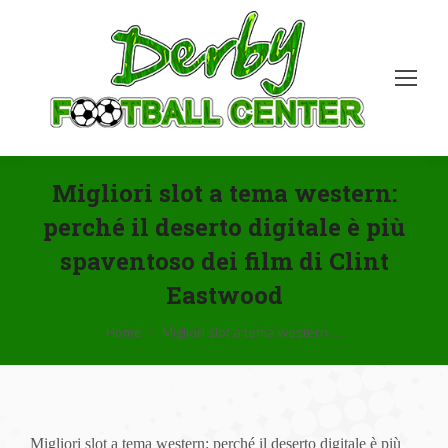
Migliori slot a tema western:
perché il deserto digitale è più
spaventoso dei film di Clint
Eastwood
Tu sei qui:
Home
Migliori slot a tema western:…
Migliori slot a tema western: perché il deserto digitale è più