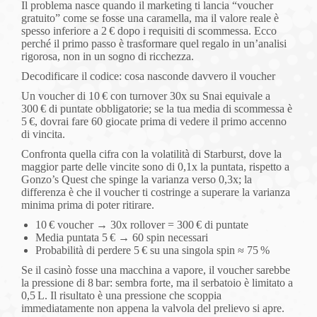
Il problema nasce quando il marketing ti lancia “voucher
gratuito” come se fosse una caramella, ma il valore reale è
spesso inferiore a 2 € dopo i requisiti di scommessa. Ecco
perché il primo passo è trasformare quel regalo in un’analisi
rigorosa, non in un sogno di ricchezza.
Decodificare il codice: cosa nasconde davvero il voucher
Un voucher di 10 € con turnover 30x su Snai equivale a
300 € di puntate obbligatorie; se la tua media di scommessa è
5 €, dovrai fare 60 giocate prima di vedere il primo accenno
di vincita.
Confronta quella cifra con la volatilità di Starburst, dove la
maggior parte delle vincite sono di 0,1x la puntata, rispetto a
Gonzo’s Quest che spinge la varianza verso 0,3x; la
differenza è che il voucher ti costringe a superare la varianza
minima prima di poter ritirare.
10 € voucher → 30x rollover = 300 € di puntate
Media puntata 5 € → 60 spin necessari
Probabilità di perdere 5 € su una singola spin ≈ 75 %
Se il casinò fosse una macchina a vapore, il voucher sarebbe
la pressione di 8 bar: sembra forte, ma il serbatoio è limitato a
0,5 L. Il risultato è una pressione che scoppia
immediatamente non appena la valvola del prelievo si apre.