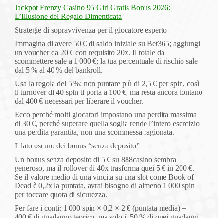
Jackpot Frenzy Casino 95 Giri Gratis Bonus 2026:
L’Illusione del Regalo Dimenticata
Strategie di sopravvivenza per il giocatore esperto
Immagina di avere 50 € di saldo iniziale su Bet365; aggiungi
un voucher da 20 € con requisito 20x. Il totale da
scommettere sale a 1 000 €; la tua percentuale di rischio sale
dal 5 % al 40 % del bankroll.
Usa la regola del 5 %: non puntare più di 2,5 € per spin, così
il turnover di 40 spin ti porta a 100 €, ma resta ancora lontano
dal 400 € necessari per liberare il voucher.
Ecco perché molti giocatori impostano una perdita massima
di 30 €, perché superare quella soglia rende l’intero esercizio
una perdita garantita, non una scommessa ragionata.
Il lato oscuro dei bonus “senza deposito”
Un bonus senza deposito di 5 € su 888casino sembra
generoso, ma il rollover di 40x trasforma quei 5 € in 200 €.
Se il valore medio di una vincita su una slot come Book of
Dead è 0,2x la puntata, avrai bisogno di almeno 1 000 spin
per toccare quota di sicurezza.
Per fare i conti: 1 000 spin × 0,2 × 2 € (puntata media) =
400 € di guadagno teorico, ma solo il 50 % di quei guadagni