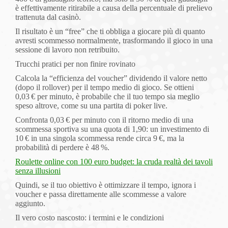
è effettivamente ritirabile a causa della percentuale di prelievo
trattenuta dal casinò.
Il risultato è un “free” che ti obbliga a giocare più di quanto
avresti scommesso normalmente, trasformando il gioco in una
sessione di lavoro non retribuito.
Trucchi pratici per non finire rovinato
Calcola la “efficienza del voucher” dividendo il valore netto
(dopo il rollover) per il tempo medio di gioco. Se ottieni
0,03 € per minuto, è probabile che il tuo tempo sia meglio
speso altrove, come su una partita di poker live.
Confronta 0,03 € per minuto con il ritorno medio di una
scommessa sportiva su una quota di 1,90: un investimento di
10 € in una singola scommessa rende circa 9 €, ma la
probabilità di perdere è 48 %.
Roulette online con 100 euro budget: la cruda realtà dei tavoli
senza illusioni
Quindi, se il tuo obiettivo è ottimizzare il tempo, ignora i
voucher e passa direttamente alle scommesse a valore
aggiunto.
Il vero costo nascosto: i termini e le condizioni