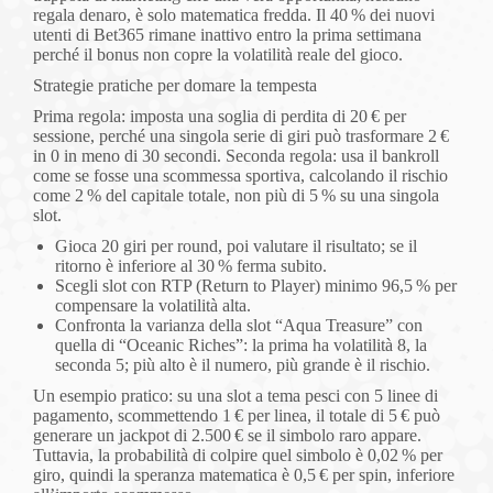
regala denaro, è solo matematica fredda. Il 40 % dei nuovi
utenti di Bet365 rimane inattivo entro la prima settimana
perché il bonus non copre la volatilità reale del gioco.
Strategie pratiche per domare la tempesta
Prima regola: imposta una soglia di perdita di 20 € per
sessione, perché una singola serie di giri può trasformare 2 €
in 0 in meno di 30 secondi. Seconda regola: usa il bankroll
come se fosse una scommessa sportiva, calcolando il rischio
come 2 % del capitale totale, non più di 5 % su una singola
slot.
Gioca 20 giri per round, poi valutare il risultato; se il
ritorno è inferiore al 30 % ferma subito.
Scegli slot con RTP (Return to Player) minimo 96,5 % per
compensare la volatilità alta.
Confronta la varianza della slot “Aqua Treasure” con
quella di “Oceanic Riches”: la prima ha volatilità 8, la
seconda 5; più alto è il numero, più grande è il rischio.
Un esempio pratico: su una slot a tema pesci con 5 linee di
pagamento, scommettendo 1 € per linea, il totale di 5 € può
generare un jackpot di 2.500 € se il simbolo raro appare.
Tuttavia, la probabilità di colpire quel simbolo è 0,02 % per
giro, quindi la speranza matematica è 0,5 € per spin, inferiore