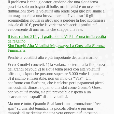
Il problema è che i giocatori credono che una slot a tema
pesci sia solo un bagno di bolle, ma la realtà è un oceano di
fluttuazioni dove la volatilità alta rende ogni giro più simile a
un uragano che a una brezza marina. 7 volte su 10 gli
scommettitori novizi si ritrovano a perdere la loro scommessa
iniziale di 10 €, perché la varianza schiaccia i profitti più
velocemente di una manta che strappa una rete.
Il tsars casino 215 giri gratis bonus VIP IT è una truffa vestita
da regalino
Slot Draghi Alta Volatilità Megaways: La Corsa alla Sbronza
Finanziaria
Perché la volatilità alta è più importante del tema marino
Ecco 3 motivi concreti: 1) la varianza determina la frequenza
dei grandi payout; 2) le slot a tema pesci con alta volatilità
offrono jackpot che possono superare 5.000 volte la puntata;
3) il rischio è misurabile, non un mito da “VIP”. Un
confronto con Starburst, che è celebre per i pagamenti piccoli
ma costanti, dimostra quanto una slot come Gonzo’s Quest,
con volatilità media, sia più prevedibile rispetto a un
“cacciatore di squali” di alta volatilità.
Ma non è tutto. Quando Snai lancia una promozione “free
spin” su una slot tematica, la piccola offerta è più una
trappola di marketing che una vera opportunità; nessuno