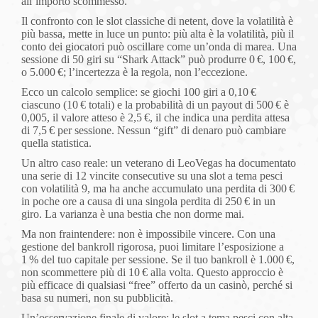
all’importo scommesso.
Il confronto con le slot classiche di netent, dove la volatilità è
più bassa, mette in luce un punto: più alta è la volatilità, più il
conto dei giocatori può oscillare come un’onda di marea. Una
sessione di 50 giri su “Shark Attack” può produrre 0 €, 100 €,
o 5.000 €; l’incertezza è la regola, non l’eccezione.
Ecco un calcolo semplice: se giochi 100 giri a 0,10 €
ciascuno (10 € totali) e la probabilità di un payout di 500 € è
0,005, il valore atteso è 2,5 €, il che indica una perdita attesa
di 7,5 € per sessione. Nessun “gift” di denaro può cambiare
quella statistica.
Un altro caso reale: un veterano di LeoVegas ha documentato
una serie di 12 vincite consecutive su una slot a tema pesci
con volatilità 9, ma ha anche accumulato una perdita di 300 €
in poche ore a causa di una singola perdita di 250 € in un
giro. La varianza è una bestia che non dorme mai.
Ma non fraintendere: non è impossibile vincere. Con una
gestione del bankroll rigorosa, puoi limitare l’esposizione a
1 % del tuo capitale per sessione. Se il tuo bankroll è 1.000 €,
non scommettere più di 10 € alla volta. Questo approccio è
più efficace di qualsiasi “free” offerto da un casinò, perché si
basa su numeri, non su pubblicità.
Un’osservazione finale di valore: le slot a tema pesci con alta