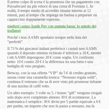
Il primo colpo di scena è la promessa che un pagamento con
Paysafecard sia più veloce di una corsa di Formula 1. In
realtà, il tempo medio di accredito rimane intorno ai 12
minuti, pari al tempo che impiega un barista a preparare un
cappuccino doppiamente espresso.
migliori casino Apple Pay con puntata bassa: lo spiedo dei
truffatori
Perché i non‑AAMS spuntano sempre nella lista dei
“preferiti”
Il 73 % dei giocatori italiani preferisce i casinò non AAMS
quando il deposito minimo richiesto è inferiore a 10 €, mentre
i siti AAMS impongono 20 € come soglia. Un confronto
netto: 10 € contro 20 € è la differenza tra una birra e una
bottiglia di vino pregiato.
Betway, con la sua offerta “VIP” da 5 € di credito gratuito,
suona come una caramella tossica: “Nessuno regala soldi”,
continua il veterano che sa di aver visto più promesse infrante
di una tazzina di caffè rotto.
Un altro esempio: 3 volte su 5, i bonus “gift” vengono erogati
solo dopo aver completato almeno 30 € di scommesse. La
matematica è semplice: 30 € divisi per 5 partite equivale a 6 €
per partita, un importo che non fa paura a nessuno, ma fa